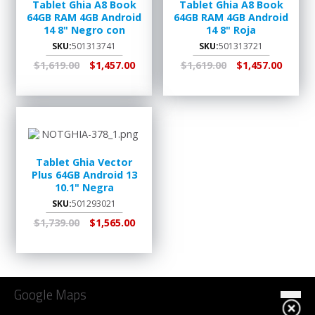
Tablet Ghia A8 Book
Tablet Ghia A8 Book
64GB RAM 4GB Android
64GB RAM 4GB Android
14 8" Negro con
14 8" Roja
Turquesa
SKU:
501313741
SKU:
501313721
$1,619.00
$1,457.00
$1,619.00
$1,457.00
AGREGAR AL
RECOGER EN
AGREGAR AL
RECOGER EN
CARRITO
TIENDA
CARRITO
TIENDA
Tablet Ghia Vector
Plus 64GB Android 13
10.1" Negra
SKU:
501293021
$1,739.00
$1,565.00
AGREGAR AL
RECOGER EN
CARRITO
TIENDA
Google Maps