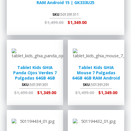
RAM Android 15 | GK333U25
SKU:
501391311
$1,499.00
$1,349.00
AGREGAR AL
RECOGER EN
CARRITO
TIENDA
Tablet Kids GHIA
Tablet Kids GHIA
Panda Ojos Verdes 7
Mouse 7 Pulgadas
Pulgadas 64GB 4GB
64GB 4GB RAM Android
RAM Android 15 |
15 | GK333M25
SKU:
501391301
SKU:
501391291
GP333V25
$1,499.00
$1,349.00
$1,499.00
$1,349.00
AGREGAR AL
RECOGER EN
AGREGAR AL
RECOGER EN
CARRITO
TIENDA
CARRITO
TIENDA