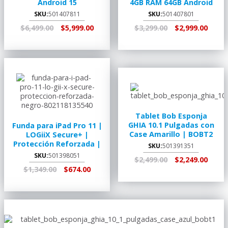
Android 15
4GB RAM 64GB Android
SKU:
501407811
SKU:
501407801
$6,499.00
$5,999.00
$3,299.00
$2,999.00
AGREGAR AL
RECOGER EN
AGREGAR AL
RECOGER EN
CARRITO
TIENDA
CARRITO
TIENDA
Tablet Bob Esponja
GHIA 10.1 Pulgadas con
Funda para iPad Pro 11 |
Case Amarillo | BOBT2
LOGiiX Secure+ |
Protección Reforzada |
SKU:
501391351
Negro
SKU:
501398051
$2,499.00
$2,249.00
$1,349.00
$674.00
AGREGAR AL
RECOGER EN
CARRITO
TIENDA
AGREGAR AL
RECOGER EN
CARRITO
TIENDA