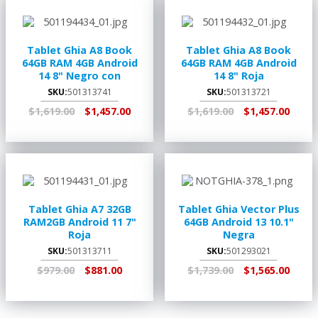
CARRITO
TIENDA
CARRITO
TIENDA
Tablet Ghia A8 Book
Tablet Ghia A8 Book
64GB RAM 4GB Android
64GB RAM 4GB Android
14 8" Negro con
14 8" Roja
Turquesa
SKU:
501313741
SKU:
501313721
$1,619.00
$1,457.00
$1,619.00
$1,457.00
AGREGAR AL
RECOGER EN
AGREGAR AL
RECOGER EN
CARRITO
TIENDA
CARRITO
TIENDA
Tablet Ghia A7 32GB
Tablet Ghia Vector Plus
RAM2GB Android 11 7"
64GB Android 13 10.1"
Roja
Negra
SKU:
501313711
SKU:
501293021
$979.00
$881.00
$1,739.00
$1,565.00
AGREGAR AL
RECOGER EN
AGREGAR AL
RECOGER EN