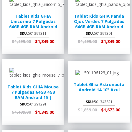
Tablet Kids GHIA
Tablet Kids GHIA Panda
Unicornio 7 Pulgadas
Ojos Verdes 7 Pulgadas
64GB 4GB RAM Android
64GB 4GB RAM Android
15 | GK333U25
15 | GP333V25
SKU:
501391311
SKU:
501391301
$1,499.00
$1,349.00
$1,499.00
$1,349.00
AGREGAR AL
RECOGER EN
AGREGAR AL
RECOGER EN
CARRITO
TIENDA
CARRITO
TIENDA
Tablet Ghia Astronauta
Tablet Kids GHIA Mouse
Android 14 10" Azul
7 Pulgadas 64GB 4GB
RAM Android 15 |
SKU:
501343821
GK333M25
SKU:
501391291
$1,859.00
$1,673.00
$1,499.00
$1,349.00
AGREGAR AL
RECOGER EN
AGREGAR AL
RECOGER EN