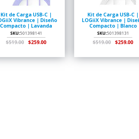
Kit de Carga USB-C |
Kit de Carga USB-C |
OGiiX Vibrance | Diseño
LOGiiX Vibrance | Dise
Compacto | Lavanda
Compacto | Blanco
SKU:
501398141
SKU:
501398131
$519.00
$259.00
$519.00
$259.00
REGAR AL
RECOGER EN
AGREGAR AL
RECOGER
CARRITO
TIENDA
CARRITO
TIENDA