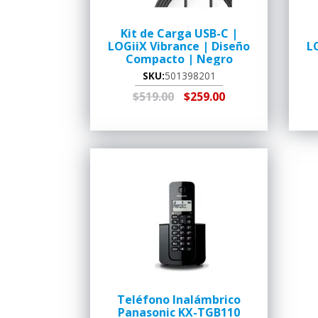
Kit de Carga USB-C |
LOGiiX Vibrance | Diseño
L
Compacto | Negro
SKU:
501398201
$519.00
$259.00
AGREGAR AL
RECOGER EN
AG
CARRITO
TIENDA
Teléfono Inalámbrico
Panasonic KX-TGB110