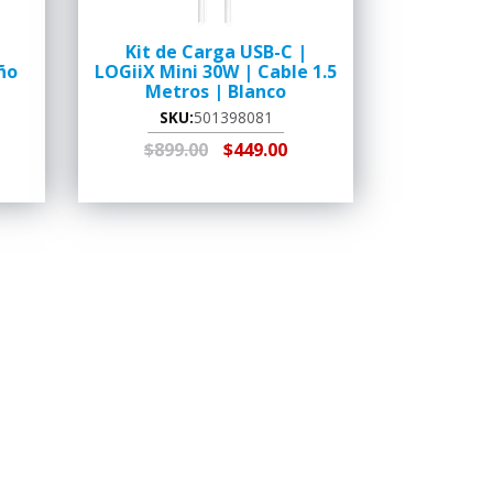
Kit de Carga USB-C |
ño
LOGiiX Mini 30W | Cable 1.5
Metros | Blanco
SKU:
501398081
$899.00
$449.00
 EN
AGREGAR AL
RECOGER EN
CARRITO
TIENDA